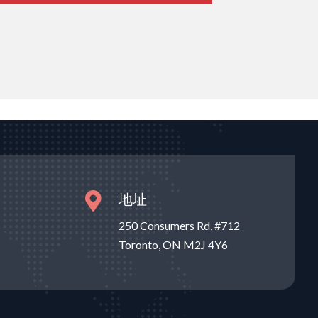
地址

250 Consumers Rd, #712
Toronto, ON M2J 4Y6